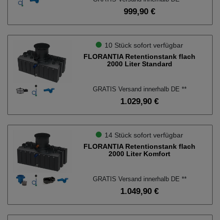
999,90 €
Geeignet für Dachflächen.
bis ca. 80 qm
10 Stück sofort verfügbar
3
FLORANTIA Retentionstank flach
ca. 80 bis 150 qm
2000 Liter Standard
15
ca. 150 bis 300 qm
6
GRATIS Versand innerhalb DE **
1.029,90 €
Wählen Sie ein Volumen.
1.000l - 3.000l
3
14 Stück sofort verfügbar
FLORANTIA Retentionstank flach
3.000l - 5.000l
12
2000 Liter Komfort
5.000l - 7.500l
6
GRATIS Versand innerhalb DE **
1.049,90 €
Wählen Sie eine Tankform.
Flachtank
9