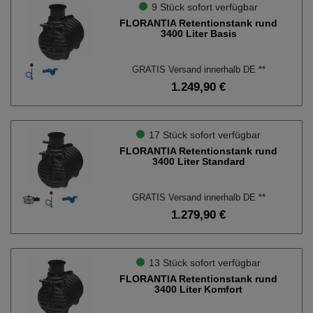
9 Stück sofort verfügbar
Rundtank
FLORANTIA Retentionstank rund
9
3400 Liter Basis
Ihr Anwendungsbereich.
GRATIS Versand innerhalb DE **
1.249,90 €
Garten
7
Haus + Garten
5
17 Stück sofort verfügbar
FLORANTIA Retentionstank rund
Material des Filtereinsatz.
3400 Liter Standard
Edelstahl.
6
GRATIS Versand innerhalb DE **
1.279,90 €
Kunststoff.
6
Funktionsprinzip des Filters.
13 Stück sofort verfügbar
FLORANTIA Retentionstank rund
Korbfilter.
12
3400 Liter Komfort