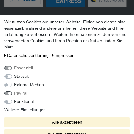
Versandarten
Wir nutzen Cookies auf unserer Website. Einige von diesen sind
essenziell, während andere uns helfen, diese Website und Ihre
Erfahrung zu verbessern. Weitere Informationen zu den von uns
verwendeten Cookies und Ihren Rechten als Nutzer finden Sie
hier:
Social Media
Daten­schutz­erklärung
Impressum
Essenziell
Statistik
Externe Medien
PayPal
Funktional
Alle Preise inkl. gesetzlicher Mehrwertsteuer zzgl. Versandkosten
bei Lieferung ins Ausland.
Weitere Einstellungen
* Die verkauften Stückzahlen beziehen sich auf Verkäufe in
Alle akzeptieren
unseren Shops und Marktplätzen.
** Der kostenlose Versand erfolgt ausschließlich innerhalb des