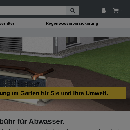
0
rfilter
Regenwasserversickerung
ung im Garten für Sie und Ihre Umwelt.
bühr für Abwasser.