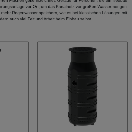
erten Flächen gekennzeichnet. Gerade für Personen, die ein Neubau
kerungsanlage vor Ort, um das Kanalnetz vor großen Wassermengen
s mehr Regenwasser speichern, wie es bei klassischen Lösungen mit
ern auch viel Zeit und Arbeit beim Einbau selbst.