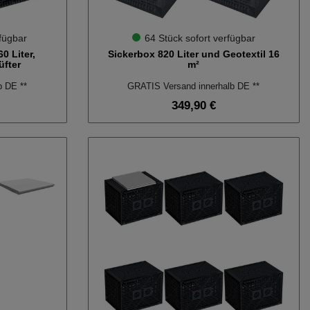
fügbar
64 Stück sofort verfügbar
0 Liter,
Sickerbox 820 Liter und Geotextil 16
üfter
m²
b DE **
GRATIS Versand innerhalb DE **
349,90 €