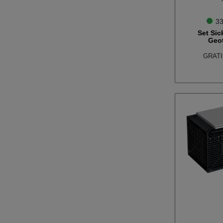
33
Set Sic
Geot
GRATIS