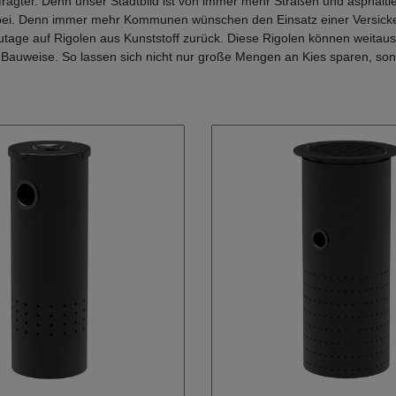
ragter. Denn unser Stadtbild ist von immer mehr Straßen und asphalti
rbei. Denn immer mehr Kommunen wünschen den Einsatz einer Versic
utage auf Rigolen aus Kunststoff zurück. Diese Rigolen können weitau
 Bauweise. So lassen sich nicht nur große Mengen an Kies sparen, sond