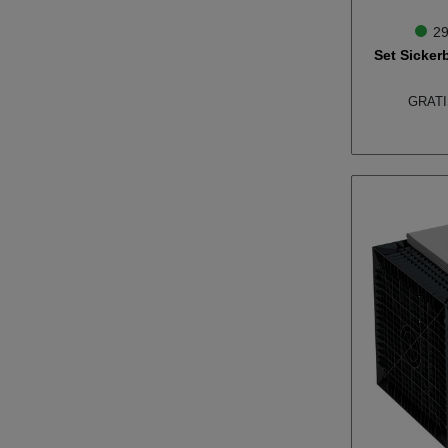
29
Set Sickerb
GRATIS