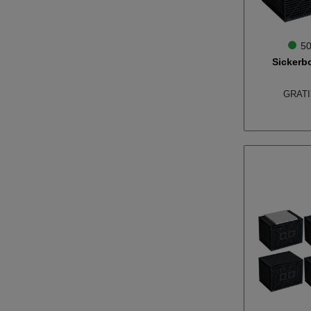
50
Sickerb
GRATIS