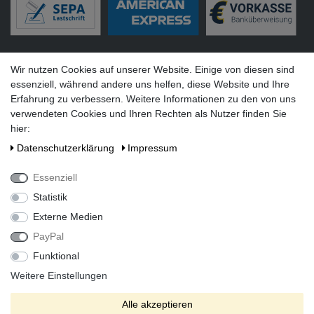
Versandarten
Wir nutzen Cookies auf unserer Website. Einige von diesen sind
essenziell, während andere uns helfen, diese Website und Ihre
Erfahrung zu verbessern. Weitere Informationen zu den von uns
verwendeten Cookies und Ihren Rechten als Nutzer finden Sie
hier:
Social Media
Daten­schutz­erklärung
Impressum
Essenziell
Statistik
Externe Medien
PayPal
Funktional
Alle Preise inkl. gesetzlicher Mehrwertsteuer zzgl. Versandkosten
bei Lieferung ins Ausland.
Weitere Einstellungen
* Die verkauften Stückzahlen beziehen sich auf Verkäufe in
Alle akzeptieren
unseren Shops und Marktplätzen.