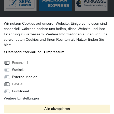
Versandarten
Wir nutzen Cookies auf unserer Website. Einige von diesen sind
essenziell, während andere uns helfen, diese Website und Ihre
Erfahrung zu verbessern. Weitere Informationen zu den von uns
verwendeten Cookies und Ihren Rechten als Nutzer finden Sie
hier:
Social Media
Daten­schutz­erklärung
Impressum
Essenziell
Statistik
Externe Medien
PayPal
Funktional
Alle Preise inkl. gesetzlicher Mehrwertsteuer zzgl. Versandkosten
bei Lieferung ins Ausland.
Weitere Einstellungen
* Die verkauften Stückzahlen beziehen sich auf Verkäufe in
Alle akzeptieren
unseren Shops und Marktplätzen.