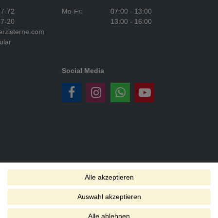
37-72
Mo-Fr:
07:00 - 13:00
37-20
13:00 - 16:00
rzisterne.com
ular
Social Media
Alle akzeptieren
ns Ausland.
rktplätzen.
Auswahl akzeptieren
s ohne Inseln.
Alle ablehnen