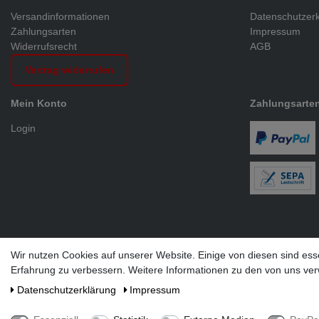
Versandinformationen
Datenschutzer
Zahlungsarten
Impressum
Widerrufsrecht
AGB
Vertrag widerrufen
Mein Konto
Zahlungsarte
Login
Wir nutzen Cookies auf unserer Website. Einige von diesen sind ess
Alle Preis
Erfahrung zu verbessern. Weitere Informationen zu den von uns ver
* Die verk
Daten­schutz­erklärung
Impressum
** Der kosten