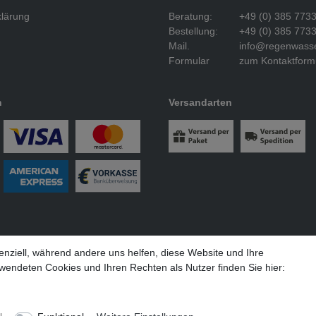
klärung
Beratung:
+49 (0) 385 773
Bestellung:
+49 (0) 385 773
Mail.
info@regenwasse
Formular
zum Kontaktform
n
Versandarten
enziell, während andere uns helfen, diese Website und Ihre
e inkl. gesetzlicher Mehrwertsteuer zzgl. Versandkosten bei Lieferung i
wendeten Cookies und Ihren Rechten als Nutzer finden Sie hier:
auften Stückzahlen beziehen sich auf Verkäufe in unseren Shops und Ma
lose Versand erfolgt ausschließlich innerhalb des deutschen Festlande
© 2026 Regenwasserzisterne.com - Alle Rechte vorbehalten.