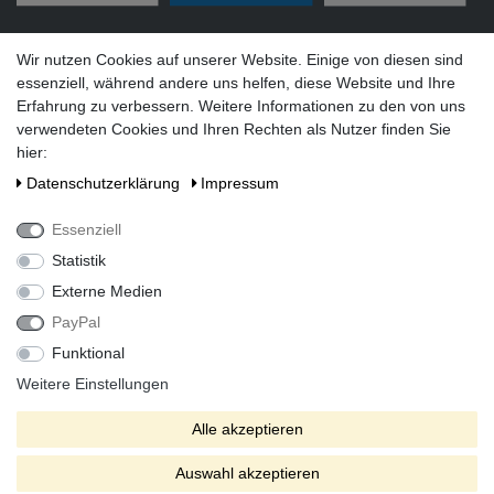
Versandarten
Wir nutzen Cookies auf unserer Website. Einige von diesen sind
essenziell, während andere uns helfen, diese Website und Ihre
Erfahrung zu verbessern. Weitere Informationen zu den von uns
verwendeten Cookies und Ihren Rechten als Nutzer finden Sie
hier:
Social Media
Daten­schutz­erklärung
Impressum
Essenziell
Statistik
Externe Medien
PayPal
Funktional
Alle Preise inkl. gesetzlicher Mehrwertsteuer zzgl. Versandkosten
bei Lieferung ins Ausland.
Weitere Einstellungen
* Die verkauften Stückzahlen beziehen sich auf Verkäufe in
Alle akzeptieren
unseren Shops und Marktplätzen.
** Der kostenlose Versand erfolgt ausschließlich innerhalb des
Auswahl akzeptieren
deutschen Festlandes ohne Inseln.