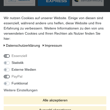
Versandarten
Wir nutzen Cookies auf unserer Website. Einige von diesen sind
essenziell, während andere uns helfen, diese Website und Ihre
Erfahrung zu verbessern. Weitere Informationen zu den von uns
verwendeten Cookies und Ihren Rechten als Nutzer finden Sie
hier:
Social Media
Daten­schutz­erklärung
Impressum
Essenziell
Statistik
Externe Medien
PayPal
Funktional
Alle Preise inkl. gesetzlicher Mehrwertsteuer zzgl. Versandkosten
bei Lieferung ins Ausland.
Weitere Einstellungen
* Die verkauften Stückzahlen beziehen sich auf Verkäufe in
Alle akzeptieren
unseren Shops und Marktplätzen.
** Der kostenlose Versand erfolgt ausschließlich innerhalb des