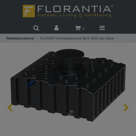
0
Retentionszisterne
FLORANTIA Retentionstank flach 4000 Liter Basis