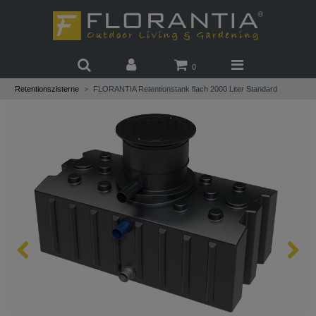
0
Retentionszisterne
FLORANTIA Retentionstank flach 2000 Liter Standard