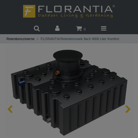
0
Retentionszisterne
FLORANTIA Retentionstank flach 4000 Liter Komfort