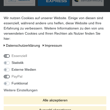
Versandarten
Wir nutzen Cookies auf unserer Website. Einige von diesen sind
essenziell, während andere uns helfen, diese Website und Ihre
Erfahrung zu verbessern. Weitere Informationen zu den von uns
verwendeten Cookies und Ihren Rechten als Nutzer finden Sie
hier:
Social Media
Daten­schutz­erklärung
Impressum
Essenziell
Statistik
Externe Medien
PayPal
Funktional
Alle Preise inkl. gesetzlicher Mehrwertsteuer zzgl. Versandkosten
bei Lieferung ins Ausland.
Weitere Einstellungen
* Die verkauften Stückzahlen beziehen sich auf Verkäufe in
Alle akzeptieren
unseren Shops und Marktplätzen.
** Der kostenlose Versand erfolgt ausschließlich innerhalb des