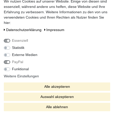
Wir nutzen Cookies auf unserer Website. Einige von diesen sind
essenziell, während andere uns helfen, diese Website und Ihre
Erfahrung zu verbessern. Weitere Informationen zu den von uns
verwendeten Cookies und Ihren Rechten als Nutzer finden Sie
hier:
Social Media
Daten­schutz­erklärung
Impressum
Essenziell
Statistik
Externe Medien
PayPal
Funktional
Alle Preise inkl. gesetzlicher Mehrwertsteuer zzgl. Versandkosten
bei Lieferung ins Ausland.
Weitere Einstellungen
* Die verkauften Stückzahlen beziehen sich auf Verkäufe in
Alle akzeptieren
unseren Shops und Marktplätzen.
** Der kostenlose Versand erfolgt ausschließlich innerhalb des
Auswahl akzeptieren
deutschen Festlandes ohne Inseln.
© 2026 Regenwasserzisterne.com - Alle Rechte vorbehalten.
Alle ablehnen