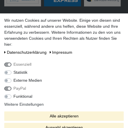
Versandarten
Wir nutzen Cookies auf unserer Website. Einige von diesen sind
essenziell, während andere uns helfen, diese Website und Ihre
Erfahrung zu verbessern. Weitere Informationen zu den von uns
verwendeten Cookies und Ihren Rechten als Nutzer finden Sie
hier:
Social Media
Daten­schutz­erklärung
Impressum
Essenziell
Statistik
Externe Medien
PayPal
Funktional
Alle Preise inkl. gesetzlicher Mehrwertsteuer zzgl. Versandkosten
bei Lieferung ins Ausland.
Weitere Einstellungen
* Die verkauften Stückzahlen beziehen sich auf Verkäufe in
Alle akzeptieren
unseren Shops und Marktplätzen.
** Der kostenlose Versand erfolgt ausschließlich innerhalb des
Auswahl akzeptieren