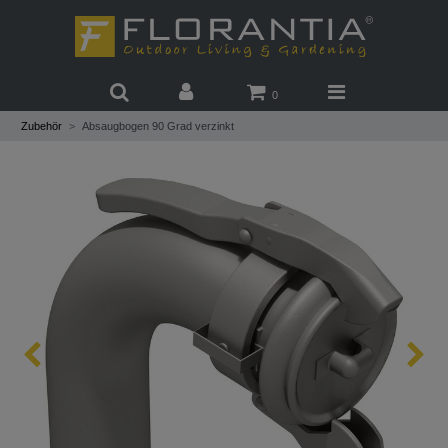
0
Zubehör
Absaugbogen 90 Grad verzinkt