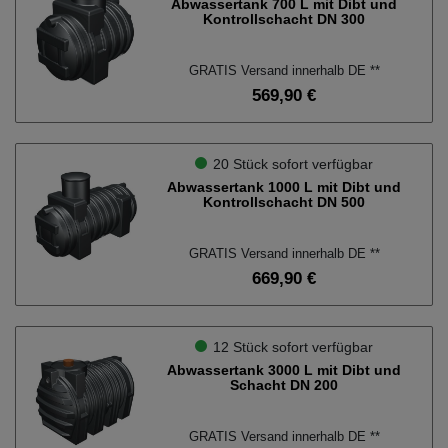
Abwassertank 700 L mit Dibt und
7.500l - 10.000l
Kontrollschacht DN 300
2
bis 1.000l
3
GRATIS Versand innerhalb DE **
über 10.000l
569,90 €
6
Wählen Sie eine Tankform.
20 Stück sofort verfügbar
Abwassertank 1000 L mit Dibt und
Rundtank
16
Kontrollschacht DN 500
Zulassung
GRATIS Versand innerhalb DE **
669,90 €
DIBt-Zulassung
16
Schließen
12 Stück sofort verfügbar
Abwassertank 3000 L mit Dibt und
Schacht DN 200
GRATIS Versand innerhalb DE **