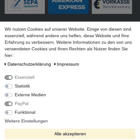
Versandarten
Wir nutzen Cookies auf unserer Website. Einige von diesen sind
essenziell, während andere uns helfen, diese Website und Ihre
Erfahrung zu verbessern. Weitere Informationen zu den von uns
verwendeten Cookies und Ihren Rechten als Nutzer finden Sie
hier:
Social Media
Daten­schutz­erklärung
Impressum
Essenziell
Statistik
Externe Medien
PayPal
Funktional
Alle Preise inkl. gesetzlicher Mehrwertsteuer zzgl. Versandkosten
bei Lieferung ins Ausland.
Weitere Einstellungen
* Die verkauften Stückzahlen beziehen sich auf Verkäufe in
Alle akzeptieren
unseren Shops und Marktplätzen.