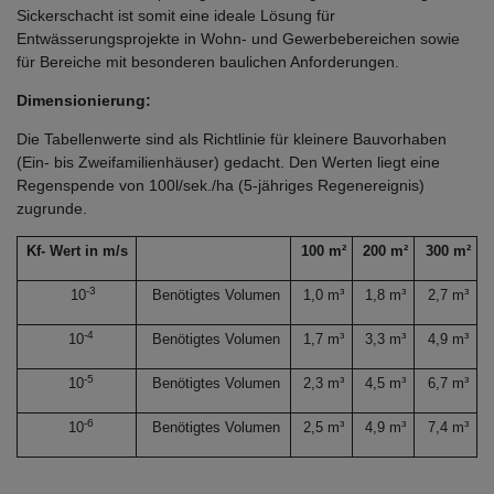
Sickerschacht ist somit eine ideale Lösung für
Entwässerungsprojekte in Wohn- und Gewerbebereichen sowie
für Bereiche mit besonderen baulichen Anforderungen.
Dimensionierung:
Die Tabellenwerte sind als Richtlinie für kleinere Bauvorhaben
(Ein- bis Zweifamilienhäuser) gedacht. Den Werten liegt eine
Regenspende von 100l/sek./ha (5-jähriges Regenereignis)
zugrunde.
Kf- Wert in m/s
100 m²
200 m²
300 m²
-3
10
Benötigtes Volumen
1,0 m³
1,8 m³
2,7 m³
-4
10
Benötigtes Volumen
1,7 m³
3,3 m³
4,9 m³
-5
10
Benötigtes Volumen
2,3 m³
4,5 m³
6,7 m³
-6
10
Benötigtes Volumen
2,5 m³
4,9 m³
7,4 m³