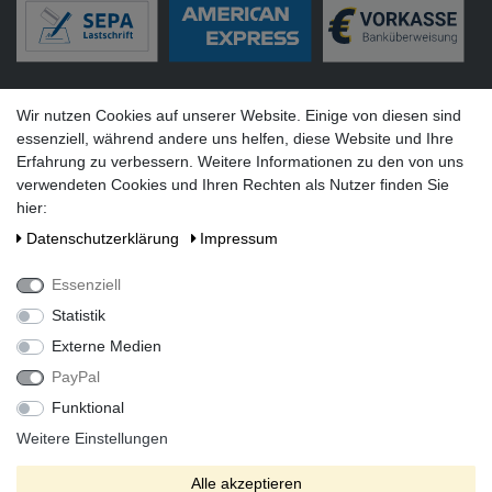
Versandarten
Wir nutzen Cookies auf unserer Website. Einige von diesen sind
essenziell, während andere uns helfen, diese Website und Ihre
Erfahrung zu verbessern. Weitere Informationen zu den von uns
verwendeten Cookies und Ihren Rechten als Nutzer finden Sie
hier:
Social Media
Daten­schutz­erklärung
Impressum
Essenziell
Statistik
Externe Medien
PayPal
Funktional
Alle Preise inkl. gesetzlicher Mehrwertsteuer zzgl. Versandkosten
bei Lieferung ins Ausland.
Weitere Einstellungen
* Die verkauften Stückzahlen beziehen sich auf Verkäufe in
Alle akzeptieren
unseren Shops und Marktplätzen.