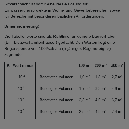
Sickerschacht ist somit eine ideale Lösung für
Entwässerungsprojekte in Wohn- und Gewerbebereichen sowie
für Bereiche mit besonderen baulichen Anforderungen.
Dimensionierung:
Die Tabellenwerte sind als Richtlinie für kleinere Bauvorhaben
(Ein- bis Zweifamilienhäuser) gedacht. Den Werten liegt eine
Regenspende von 100l/sek./ha (5-jähriges Regenereignis)
zugrunde.
Kf- Wert in m/s
100 m²
200 m²
300 m²
-3
10
Benötigtes Volumen
1,0 m³
1,8 m³
2,7 m³
-4
10
Benötigtes Volumen
1,7 m³
3,3 m³
4,9 m³
-5
10
Benötigtes Volumen
2,3 m³
4,5 m³
6,7 m³
-6
10
Benötigtes Volumen
2,5 m³
4,9 m³
7,4 m³