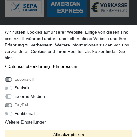
Versandarten
Wir nutzen Cookies auf unserer Website. Einige von diesen sind
essenziell, während andere uns helfen, diese Website und Ihre
Erfahrung zu verbessern. Weitere Informationen zu den von uns
verwendeten Cookies und Ihren Rechten als Nutzer finden Sie
hier:
Social Media
Daten­schutz­erklärung
Impressum
Essenziell
Statistik
Externe Medien
PayPal
Funktional
Alle Preise inkl. gesetzlicher Mehrwertsteuer zzgl. Versandkosten
bei Lieferung ins Ausland.
Weitere Einstellungen
* Die verkauften Stückzahlen beziehen sich auf Verkäufe in
Alle akzeptieren
unseren Shops und Marktplätzen.