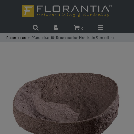
0
Regentonnen
Pflanzschale für Regenspeicher Hinkelstein Steinoptik rot