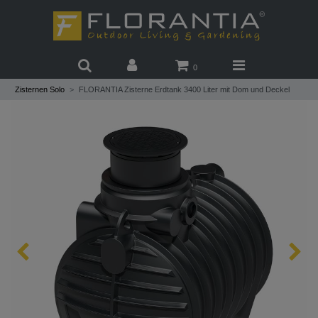
0
Zisternen Solo
FLORANTIA Zisterne Erdtank 3400 Liter mit Dom und Deckel