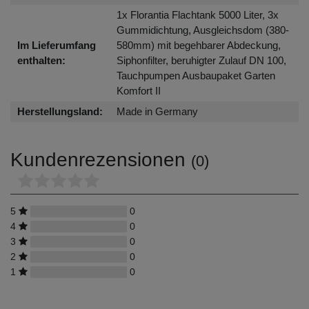
1x Florantia Flachtank 5000 Liter, 3x
Gummidichtung, Ausgleichsdom (380-
Im Lieferumfang
580mm) mit begehbarer Abdeckung,
enthalten:
Siphonfilter, beruhigter Zulauf DN 100,
Tauchpumpen Ausbaupaket Garten
Komfort II
Herstellungsland:
Made in Germany
Kundenrezensionen
(0)
5
0
4
0
3
0
2
0
1
0