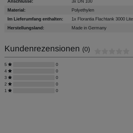
Anschlüsse:
3x DN 100
Material:
Polyethylen
Im Lieferumfang enthalten:
1x Florantia Flachtank 3000 Li
Herstellungsland:
Made in Germany
Kundenrezensionen
(0)
5
0
4
0
3
0
2
0
1
0