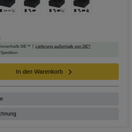
r
innerhalb DE **
Lieferung außerhalb von DE?
Spedition.
In den Warenkorb
de
chnung