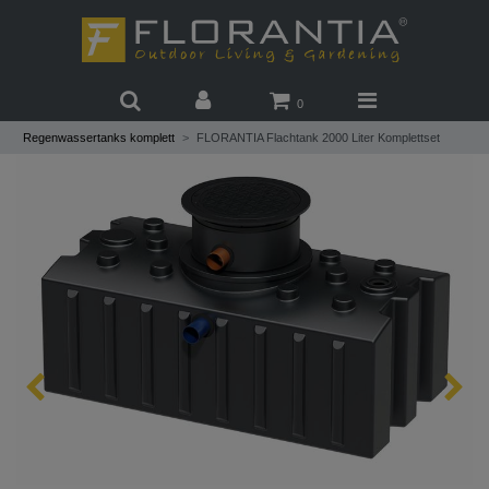
0
Regenwassertanks komplett
FLORANTIA Flachtank 2000 Liter Komplettset