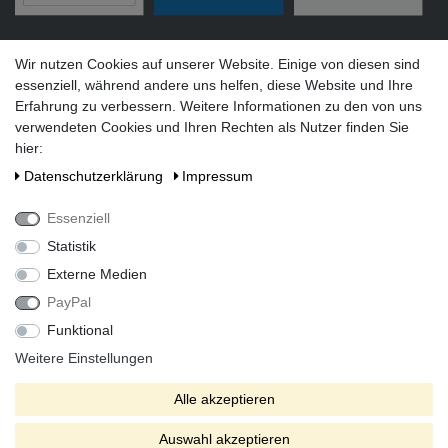
Versandarten
Wir nutzen Cookies auf unserer Website. Einige von diesen sind
essenziell, während andere uns helfen, diese Website und Ihre
Erfahrung zu verbessern. Weitere Informationen zu den von uns
verwendeten Cookies und Ihren Rechten als Nutzer finden Sie
hier:
Social Media
Daten­schutz­erklärung
Impressum
Essenziell
Statistik
Externe Medien
PayPal
Funktional
Alle Preise inkl. gesetzlicher Mehrwertsteuer zzgl. Versandkosten
bei Lieferung ins Ausland.
Weitere Einstellungen
* Die verkauften Stückzahlen beziehen sich auf Verkäufe in
Alle akzeptieren
unseren Shops und Marktplätzen.
** Der kostenlose Versand erfolgt ausschließlich innerhalb des
Auswahl akzeptieren
deutschen Festlandes ohne Inseln.