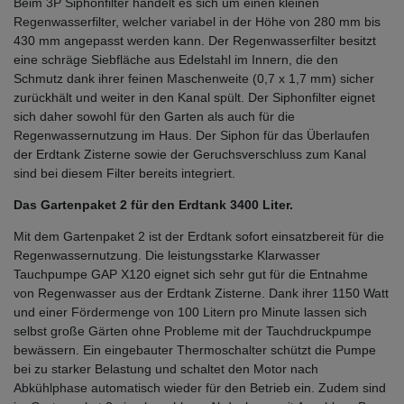
Beim 3P Siphonfilter handelt es sich um einen kleinen
Regenwasserfilter, welcher variabel in der Höhe von 280 mm bis
430 mm angepasst werden kann. Der Regenwasserfilter besitzt
eine schräge Siebfläche aus Edelstahl im Innern, die den
Schmutz dank ihrer feinen Maschenweite (0,7 x 1,7 mm) sicher
zurückhält und weiter in den Kanal spült. Der Siphonfilter eignet
sich daher sowohl für den Garten als auch für die
Regenwassernutzung im Haus. Der Siphon für das Überlaufen
der Erdtank Zisterne sowie der Geruchsverschluss zum Kanal
sind bei diesem Filter bereits integriert.
Das Gartenpaket 2 für den Erdtank 3400 Liter.
Mit dem Gartenpaket 2 ist der Erdtank sofort einsatzbereit für die
Regenwassernutzung. Die leistungsstarke Klarwasser
Tauchpumpe GAP X120 eignet sich sehr gut für die Entnahme
von Regenwasser aus der Erdtank Zisterne. Dank ihrer 1150 Watt
und einer Fördermenge von 100 Litern pro Minute lassen sich
selbst große Gärten ohne Probleme mit der Tauchdruckpumpe
bewässern. Ein eingebauter Thermoschalter schützt die Pumpe
bei zu starker Belastung und schaltet den Motor nach
Abkühlphase automatisch wieder für den Betrieb ein. Zudem sind