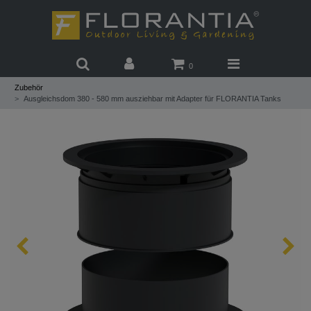
0
Zubehör
Ausgleichsdom 380 - 580 mm ausziehbar mit Adapter für FLORANTIA Tanks